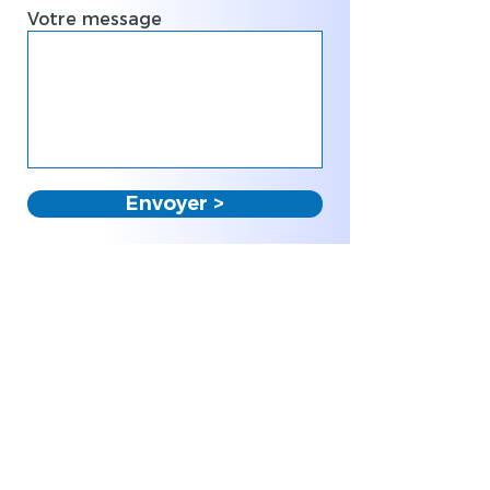
Votre message
Envoyer >
En cas de difficulté d'envoi du
formulaire, merci de privilégier
l'usage de Google Chrome.
En envoyant ce message vous
consentez à la transmission de vos
données personnelles à notre
entreprise. Nous ne partageons pas
vos données avec des partenaires.
Retour en page Accueil